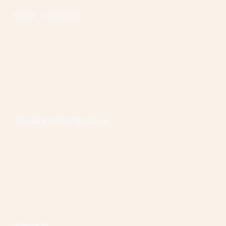
Open Nokti i manikir
Nokti i manikir
Open Masaža i fizioterapija
Masaža i fizioterapija
Open Advokat
Advokat