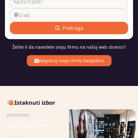
Search services or categories
City
Pretraga
Želite li da navedete svoju firmu na našoj web stranici?
Registruj svoju firmu besplatno
Istaknuti izbor
SPONZORISANO
BS best style studio
Sarajevo