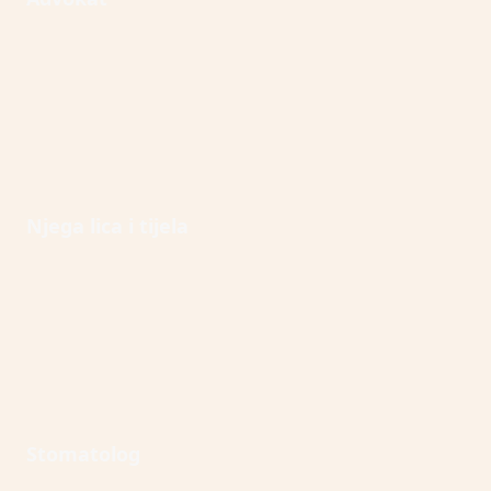
Open Njega lica i tijela
Njega lica i tijela
Open Stomatolog
Stomatolog