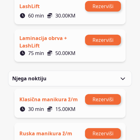
LashLift
Rezerviši
60
min
30.00
KM
Laminacija obrva +
Rezerviši
LashLift
75
min
50.00
KM
Njega noktiju
Klasična manikura ž/m
Rezerviši
30
min
15.00
KM
Ruska manikura ž/m
Rezerviši