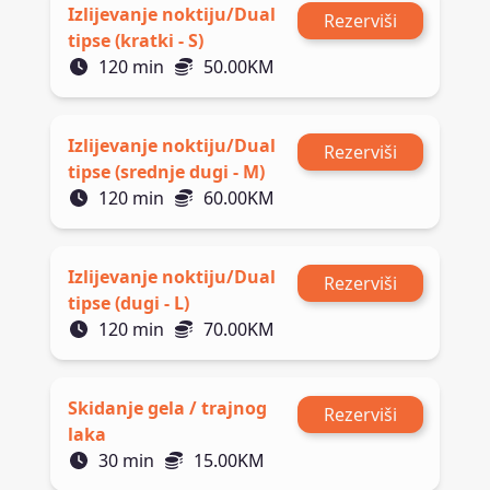
Izlijevanje noktiju/Dual
Rezerviši
tipse (kratki - S)
120
min
50.00
KM
Izlijevanje noktiju/Dual
Rezerviši
tipse (srednje dugi - M)
120
min
60.00
KM
Izlijevanje noktiju/Dual
Rezerviši
tipse (dugi - L)
120
min
70.00
KM
Skidanje gela / trajnog
Rezerviši
laka
30
min
15.00
KM