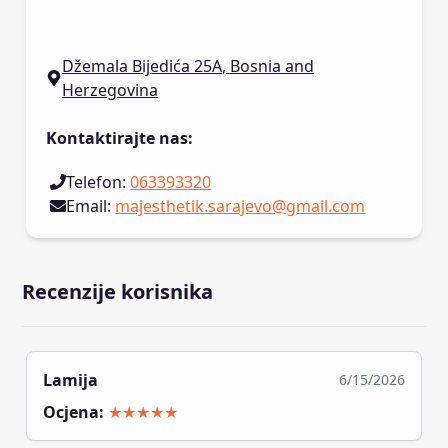
Džemala Bijedića 25A
,
Bosnia and
Herzegovina
Kontaktirajte nas
:
Telefon
:
063393320
Email
:
majesthetik.sarajevo@gmail.com
Recenzije korisnika
Lamija
6/15/2026
Ocjena
:
★★★★★