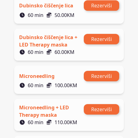
Dubinsko čiščenje lica
Rezerviši
60
min
50.00
KM
Dubinsko čiščenje lica +
Rezerviši
LED Therapy maska
60
min
60.00
KM
Microneedling
Rezerviši
60
min
100.00
KM
Microneedling + LED
Rezerviši
Therapy maska
60
min
110.00
KM