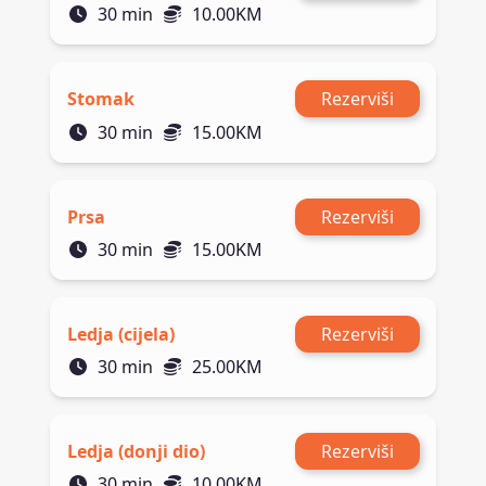
30
min
10.00
KM
Stomak
Rezerviši
30
min
15.00
KM
Prsa
Rezerviši
30
min
15.00
KM
Ledja (cijela)
Rezerviši
30
min
25.00
KM
Ledja (donji dio)
Rezerviši
30
min
10.00
KM