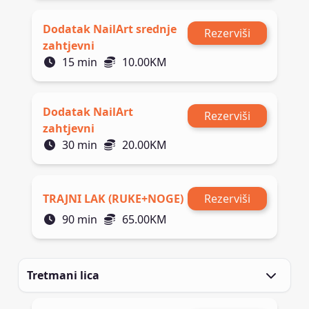
Dodatak NailArt srednje
Rezerviši
zahtjevni
15
min
10.00
KM
Dodatak NailArt
Rezerviši
zahtjevni
30
min
20.00
KM
TRAJNI LAK (RUKE+NOGE)
Rezerviši
90
min
65.00
KM
Tretmani lica