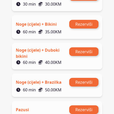
30
min
30.00
KM
Noge (cijele) + Bikini
Rezerviši
60
min
35.00
KM
Noge (cijele) + Duboki
Rezerviši
bikini
60
min
40.00
KM
Noge (cijele) + Brazilka
Rezerviši
60
min
50.00
KM
Pazusi
Rezerviši