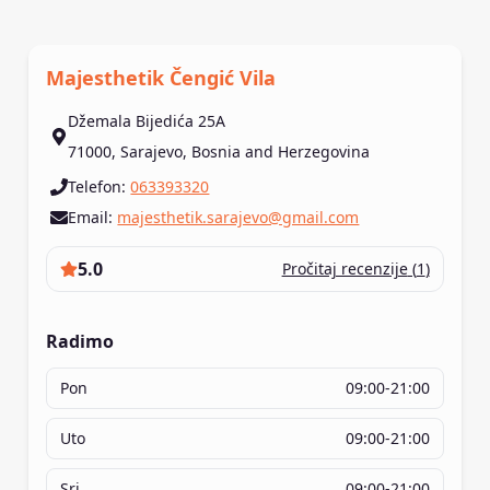
Majesthetik Čengić Vila
Džemala Bijedića 25A
71000
,
Sarajevo
,
Bosnia and Herzegovina
Telefon
:
063393320
Email
:
majesthetik.sarajevo@gmail.com
5.0
Pročitaj recenzije
(
1
)
Radimo
Pon
09:00-21:00
Uto
09:00-21:00
Sri
09:00-21:00