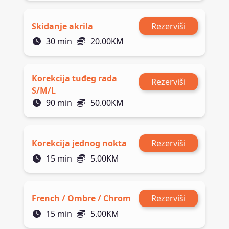
Skidanje akrila
Rezerviši
30
min
20.00
KM
Korekcija tuđeg rada
Rezerviši
S/M/L
90
min
50.00
KM
Korekcija jednog nokta
Rezerviši
15
min
5.00
KM
French / Ombre / Chrom
Rezerviši
15
min
5.00
KM