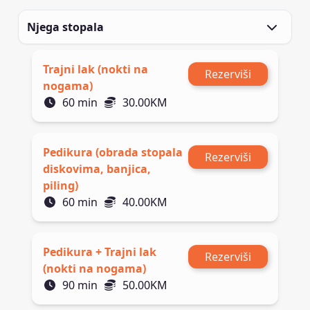
Njega stopala
Trajni lak (nokti na
Rezerviši
nogama)
60
min
30.00
KM
Pedikura (obrada stopala
Rezerviši
diskovima, banjica,
piling)
60
min
40.00
KM
Pedikura + Trajni lak
Rezerviši
(nokti na nogama)
90
min
50.00
KM