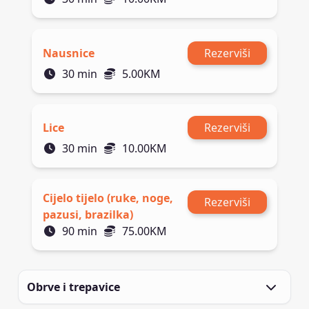
Nausnice
Rezerviši
30
min
5.00
KM
Lice
Rezerviši
30
min
10.00
KM
Cijelo tijelo (ruke, noge,
Rezerviši
pazusi, brazilka)
90
min
75.00
KM
Obrve i trepavice