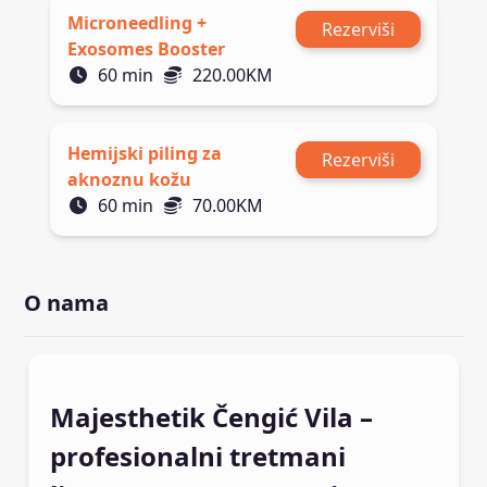
Microneedling +
Rezerviši
Exosomes Booster
60
min
220.00
KM
Hemijski piling za
Rezerviši
aknoznu kožu
60
min
70.00
KM
O nama
Majesthetik Čengić Vila –
profesionalni tretmani