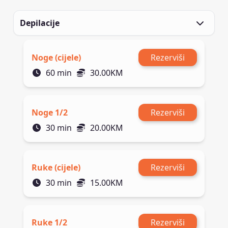
Depilacije
Noge (cijele)
Rezerviši
60
min
30.00
KM
Noge 1/2
Rezerviši
30
min
20.00
KM
Ruke (cijele)
Rezerviši
30
min
15.00
KM
Ruke 1/2
Rezerviši