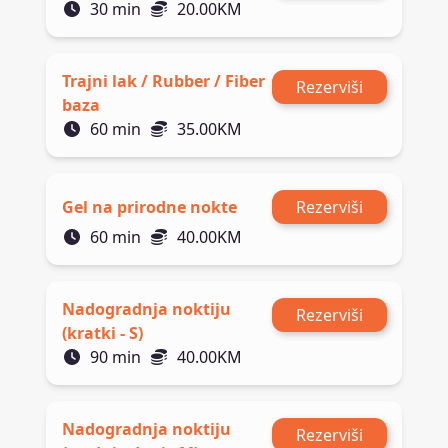
30
min
20.00
KM
Trajni lak / Rubber / Fiber
Rezerviši
baza
60
min
35.00
KM
Gel na prirodne nokte
Rezerviši
60
min
40.00
KM
Nadogradnja noktiju
Rezerviši
(kratki - S)
90
min
40.00
KM
Nadogradnja noktiju
Rezerviši