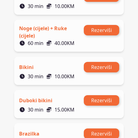
30
min
10.00
KM
Noge (cijele) + Ruke
Rezerviši
(cijele)
60
min
40.00
KM
Bikini
Rezerviši
30
min
10.00
KM
Duboki bikini
Rezerviši
30
min
15.00
KM
Brazilka
Rezerviši