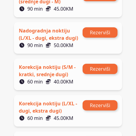
(srednje dugi - M)
90
min
45.00
KM
Nadogradnja noktiju
Rezerviši
(L/XL - dugi, ekstra dugi)
90
min
50.00
KM
Korekcija noktiju (S/M -
Rezerviši
kratki, srednje dugi)
60
min
40.00
KM
Korekcija noktiju (L/XL -
Rezerviši
dugi, ekstra dugi)
60
min
45.00
KM