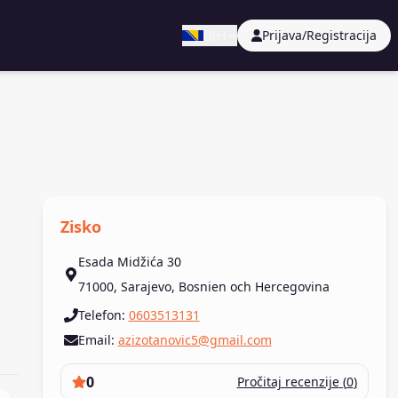
BiH
Prijava/Registracija
Zisko
Esada Midžića 30
71000
,
Sarajevo
,
Bosnien och Hercegovina
Telefon
:
0603513131
Email
:
azizotanovic5@gmail.com
0
Pročitaj recenzije
(
0
)