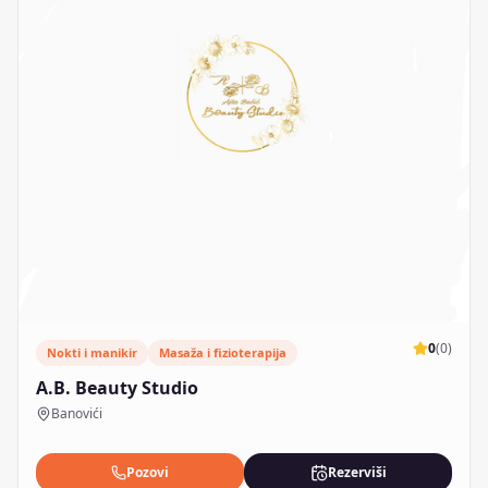
0
(
0
)
Nokti i manikir
Masaža i fizioterapija
A.B. Beauty Studio
Banovići
Pozovi
Rezerviši