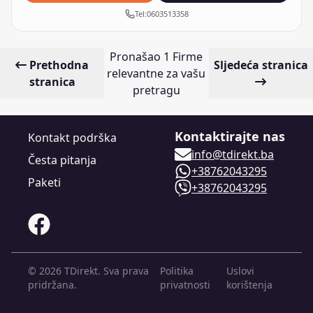
Tel:
0603513358
Pronašao
1
Firme
Prethodna
Sljedeća stranica
relevantne za vašu
stranica
pretragu
Kontaktirajte nas
Kontakt podrška
info@tdirekt.ba
Česta pitanja
+38762043295
Paketi
+38762043295
©
2026
TDirekt.
Sva prava
Politika
Uslovi
pridržana.
privatnosti
korištenja