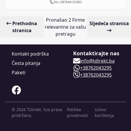
Tel:
+387644155383
Pronašao
2
Firme
Prethodna
Sljedeća stranica
relevantne za vašu
stranica
pretragu
Kontaktirajte nas
Kontakt podrška
info@tdirekt.ba
Česta pitanja
+38762043295
Paketi
+38762043295
©
2026
TDirekt.
Sva prava
Politika
Uslovi
pridržana.
privatnosti
korištenja