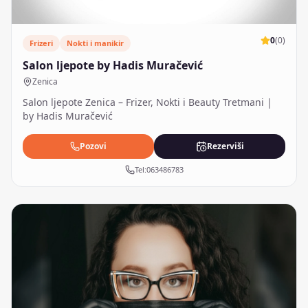
0
(
0
)
Frizeri
Nokti i manikir
Salon ljepote by Hadis Muračević
Zenica
Salon ljepote Zenica – Frizer, Nokti i Beauty Tretmani |
by Hadis Muračević
Pozovi
Rezerviši
Tel:
063486783