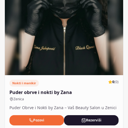
0
(
0
)
Nokti i manikir
Puder obrve i nokti by Zana
Zenica
Puder Obrve i Nokti by Zana – Vaš Beauty Salon u Zenici
Pozovi
Rezerviši