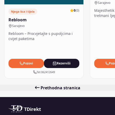
Sarajevo
Majesthetik 
0
(
0
)
Njega lica i tijela
tretmani lj
Rebloom
Sarajevo
Rebloom – Procvjetajte s pupoljcima i
cvijet paketima
Pozovi
Rezerviši
Poz
Tel:
062412649
Prethodna stranica
TDirekt