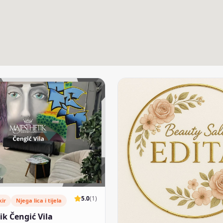
5.0
(
1
)
kir
Njega lica i tijela
ik Čengić Vila