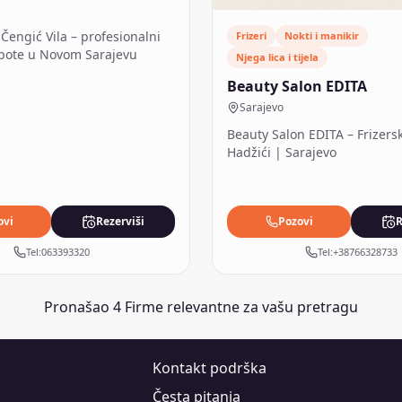
Čengić Vila – profesionalni
Frizeri
Nokti i manikir
epote u Novom Sarajevu
Njega lica i tijela
Beauty Salon EDITA
Sarajevo
Beauty Salon EDITA – Frizersk
Hadžići | Sarajevo
ovi
Rezerviši
Pozovi
R
Tel:
063393320
Tel:
+38766328733
Pronašao
4
Firme relevantne za vašu pretragu
Kontakt podrška
Česta pitanja