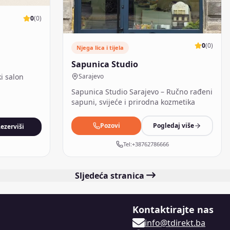
0
(
0
)
0
(
0
)
Njega lica i tijela
Sapunica Studio
i salon
Sarajevo
Sapunica Studio Sarajevo – Ručno rađeni
sapuni, svijeće i prirodna kozmetika
Pozovi
Pogledaj više
ezerviši
Tel:
+38762786666
Sljedeća stranica
Kontaktirajte nas
info@tdirekt.ba