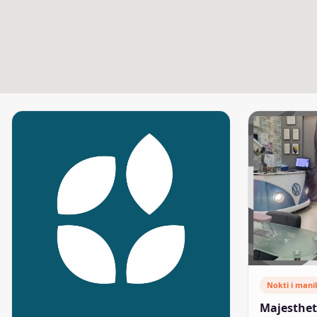
Nokti i mani
Majesthet