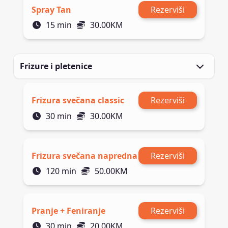
Spray Tan
Rezerviši
15
min
30.00
KM
Frizure i pletenice
Frizura svečana classic
Rezerviši
30
min
30.00
KM
Frizura svečana napredna
Rezerviši
120
min
50.00
KM
Pranje + Feniranje
Rezerviši
30
min
20.00
KM