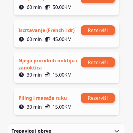
60
min
50.00
KM
Iscrtavanje (French i dr)
Rezerviši
60
min
45.00
KM
Njega prirodnih noktiju i
Rezerviši
zanoktica
30
min
15.00
KM
Piling i masaža ruku
Rezerviši
30
min
15.00
KM
Trepavice i obrve