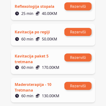
Reflexologija stopala
Rezerviši
25
min
40.00
KM
Kavitacija po regiji
Rezerviši
60
min
50.00
KM
Kavitacija paket 5
Rezerviši
tretmana
60
min
170.00
KM
Maderoterapija - 10
Rezerviši
Tretmana
60
min
130.00
KM