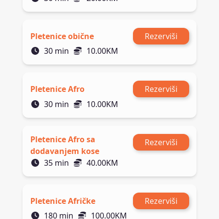
Pletenice obične
Rezerviši
30
min
10.00
KM
Pletenice Afro
Rezerviši
30
min
10.00
KM
Pletenice Afro sa
Rezerviši
dodavanjem kose
35
min
40.00
KM
Pletenice Afričke
Rezerviši
180
min
100.00
KM