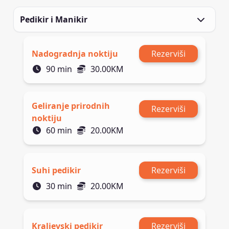
Pedikir i Manikir
Nadogradnja noktiju
Rezerviši
90
min
30.00
KM
Geliranje prirodnih
Rezerviši
noktiju
60
min
20.00
KM
Suhi pedikir
Rezerviši
30
min
20.00
KM
Kraljevski pedikir
Rezerviši