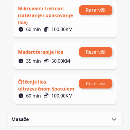
Mikrovalni tretman
Rezerviši
(zatezanje i oblikovanje
lica)
60
min
100.00
KM
Maderoterapija lica
Rezerviši
35
min
50.00
KM
Čiščenje lica
Rezerviši
ultrazvučnom špatulom
60
min
100.00
KM
Masaže