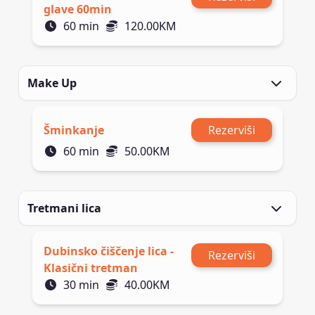
glave 60min
60
min
120.00
KM
Make Up
Šminkanje
Rezerviši
60
min
50.00
KM
Tretmani lica
Dubinsko čiščenje lica -
Rezerviši
Klasični tretman
30
min
40.00
KM