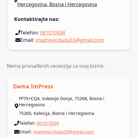
Hercegovina
,
Bosna i Hercegovina
Kontaktirajte nas
:
Telefon
:
061010504
Email
:
imamovicduda55@gmail.com
Nema pronađenih recenzija za ovaj biznis.
Dama ImPress
FP7X+CQ4, Vukovije Donje, 75268, Bosna i
Hercegovina
75260
,
Kalesija
,
Bosna i Hercegovina
Telefon
:
061010504
Email
:
imamovicduda55@gmail.com