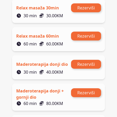
Relax masaža 30min
Rezerviši
30
min
30.00
KM
Relax masaža 60min
Rezerviši
60
min
60.00
KM
Maderoterapija donji dio
Rezerviši
30
min
40.00
KM
Maderoterapija donji +
Rezerviši
gornji dio
60
min
80.00
KM