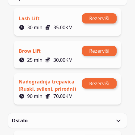
Lash Lift
Rezerviši
30
min
35.00
KM
Brow Lift
Rezerviši
25
min
30.00
KM
Nadogradnja trepavica
Rezerviši
(Ruski, svileni, prirodni)
90
min
70.00
KM
Ostalo