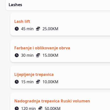
Lashes
Lash lift
45
min
25.00
KM
Farbanje i oblikovanje obrva
30
min
15.00
KM
Lijepljenje trepavica
15
min
10.00
KM
Nadogradnja trepavica Ruski volumen
120
min
50.00
KM