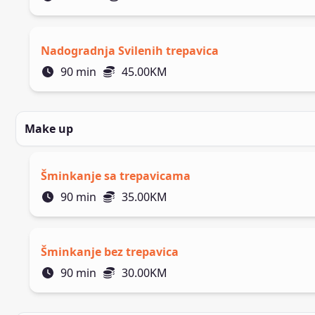
Nadogradnja Svilenih trepavica
90
min
45.00
KM
Make up
Šminkanje sa trepavicama
90
min
35.00
KM
Šminkanje bez trepavica
90
min
30.00
KM