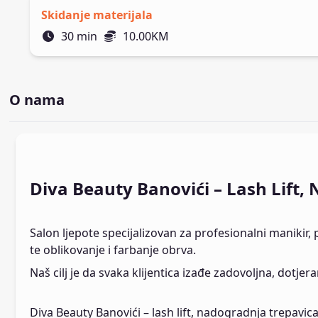
Skidanje materijala
30
min
10.00
KM
O nama
Diva Beauty Banovići – Lash Lift, 
Salon ljepote specijalizovan za profesionalni manikir, p
te oblikovanje i farbanje obrva.
Naš cilj je da svaka klijentica izađe zadovoljna, dotje
Diva Beauty Banovići – lash lift, nadogradnja trepavica