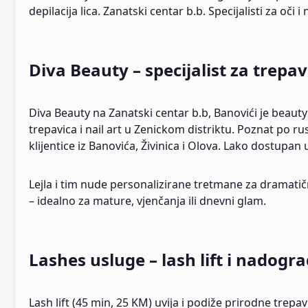
depilacija lica. Zanatski centar b.b. Specijalisti za oči i
Diva Beauty – specijalist za trepa
Diva Beauty na Zanatski centar b.b, Banovići je beauty
trepavica i nail art u Zenickom distriktu. Poznat po ru
klijentice iz Banovića, Živinica i Olova. Lako dostupan
Lejla i tim nude personalizirane tretmane za dramatič
– idealno za mature, vjenčanja ili dnevni glam.
Lashes usluge – lash lift i nadogr
Lash lift (45 min, 25 KM) uvija i podiže prirodne trep