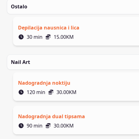
Ostalo
Depilacija nausnica i lica
30
min
15.00
KM
Nail Art
Nadogradnja noktiju
120
min
30.00
KM
Nadogradnja dual tipsama
90
min
30.00
KM