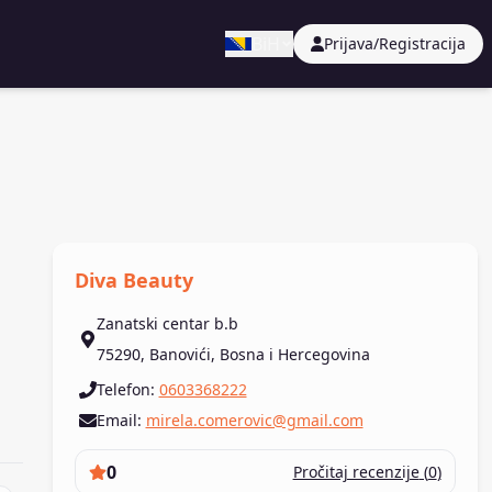
BiH
Prijava/Registracija
Diva Beauty
Zanatski centar b.b
75290
,
Banovići
,
Bosna i Hercegovina
Telefon
:
0603368222
Email
:
mirela.comerovic@gmail.com
0
Pročitaj recenzije
(
0
)