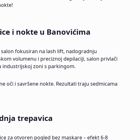
 nokte!
vice i nokte u Banovićima
 salon fokusiran na lash lift, nadogradnju
skom volumenu i preciznoj depilaciji, salon privlači
 u industrijskoj zoni s parkingom.
ne oči i savršene nokte. Rezultati traju sedmicama
adnja trepavica
avice za otvoren pogled bez maskare – efekt 6-8