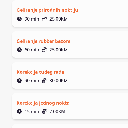
Geliranje prirodnih noktiju
90
min
25.00
KM
Geliranje rubber bazom
60
min
25.00
KM
Korekcija tuđeg rada
90
min
30.00
KM
Korekcija jednog nokta
15
min
2.00
KM